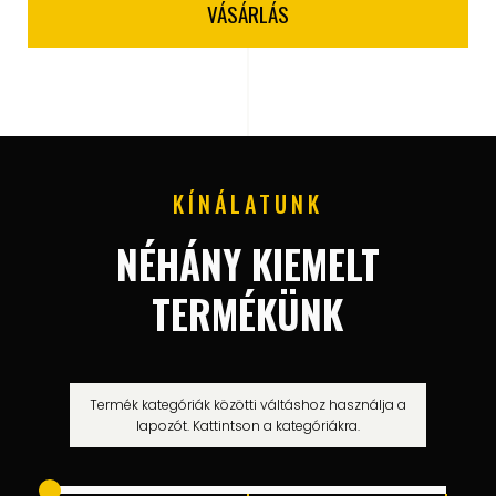
VÁSÁRLÁS
KÍNÁLATUNK
NÉHÁNY KIEMELT
TERMÉKÜNK
Termék kategóriák közötti váltáshoz használja a
lapozót. Kattintson a kategóriákra.