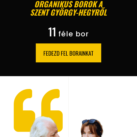
ORGANIKUS BOROK A
SZENT GYÖRGY-HEGYRŐL
11
féle bor
FEDEZD FEL BORAINKAT
