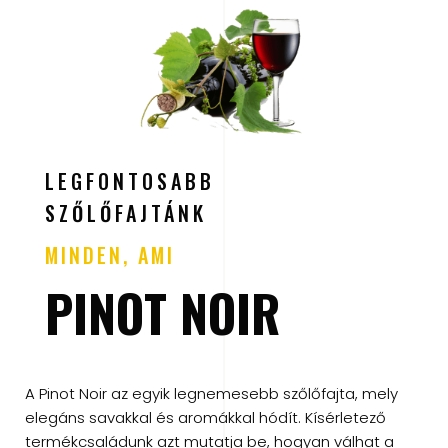
LEGFONTOSABB
SZŐLŐFAJTÁNK
MINDEN, AMI
PINOT NOIR
A Pinot Noir az egyik legnemesebb szőlőfajta, mely
elegáns savakkal és aromákkal hódít. Kísérletező
termékcsaládunk azt mutatja be, hogyan válhat a