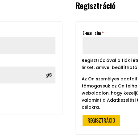
Regisztráció
Kötelező
E-mail cím
*
Regisztrációval a fiók lé
linket, amivel beállítható 
Az Ön személyes adatait 
támogassuk az Ön felhas
weboldalon, hogy kezeljü
valamint a
Adatkezelési 
célokra.
REGISZTRÁCIÓ